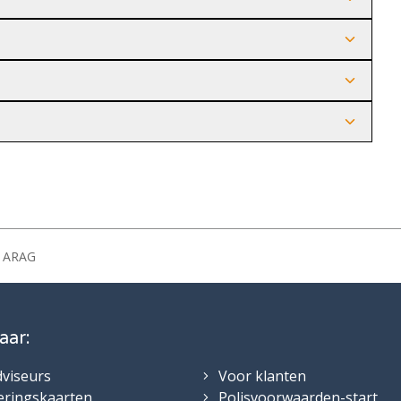
ARAG
aar:
dviseurs
Voor klanten
eringskaarten
Polisvoorwaarden-start