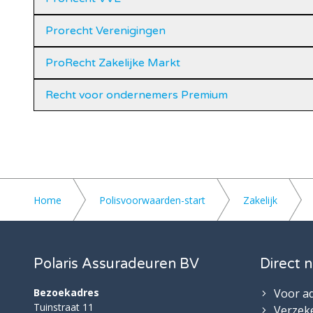
Prorecht Verenigingen
ProRecht Zakelijke Markt
Recht voor ondernemers Premium
Home
Polisvoorwaarden-start
Zakelijk
Polaris Assuradeuren BV
Direct n
Bezoekadres
Voor a
Tuinstraat 11
Verzek