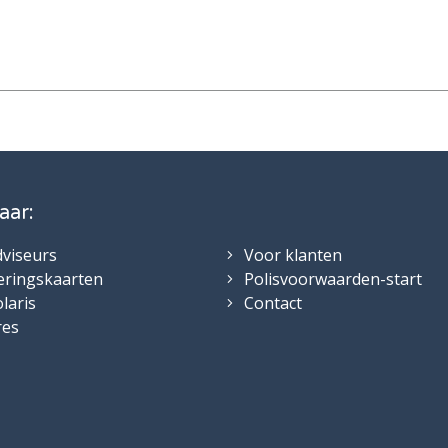
aar:
dviseurs
Voor klanten
eringskaarten
Polisvoorwaarden-start
laris
Contact
res