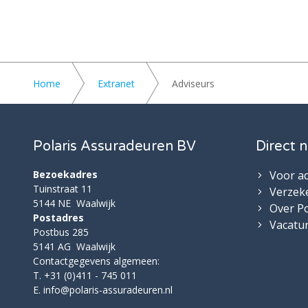
Home
Extranet
Adviseurs
Polaris Assuradeuren BV
Direct n
Bezoekadres
Voor a
Tuinstraat 11
Verzek
5144 NE Waalwijk
Over Po
Postadres
Vacatu
Postbus 285
5141 AG Waalwijk
Contactgegevens algemeen:
T. +31 (0)411 - 745 011
E.
info@polaris-assuradeuren.nl