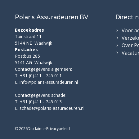
Polaris Assuradeuren BV
Direct n
Bezoekadres
Voor a
Tuinstraat 11
Verzek
5144 NE Waalwijk
Over Po
Postadres
Vacatu
Postbus 285
5141 AG Waalwijk
Contactgegevens algemeen:
T. +31 (0)411 - 745 011
E.
info@polaris-assuradeuren.nl
Contactgegevens schade:
T. +31 (0)411 - 745 013
E.
schade@polaris-assuradeuren.nl
© 2026
Disclaimer
Privacybeleid