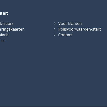
aar:
dviseurs
Voor klanten
eringskaarten
Polisvoorwaarden-start
laris
Contact
res